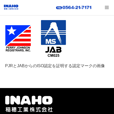
PJRとJABからのISO認定を証明する認定マークの画像